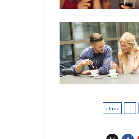
« Prev
1