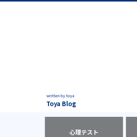
written by toya
Toya Blog
心理テスト